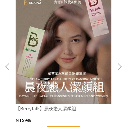
【B
5ml
組
NT
【Berrytalk】晨夜戀人潔顏組
NT$999