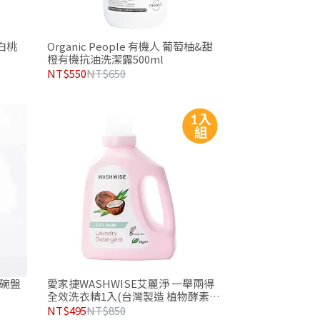
&白桃
Organic People 有機人 葡萄柚&甜
橙有機抗油洗潔露500ml
NT$550
NT$650
果碗盤
愛家捷WASHWISE艾麗淨 一舉兩得
全效洗衣精1入(台灣製造 植物酵素洗
潔劑)
NT$495
NT$850