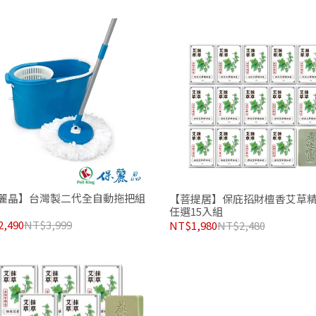
麗晶】台灣製二代全自動拖把組
【菩提居】保庇招財檀香艾草
任選15入組
,490
NT$3,999
NT$1,980
NT$2,480