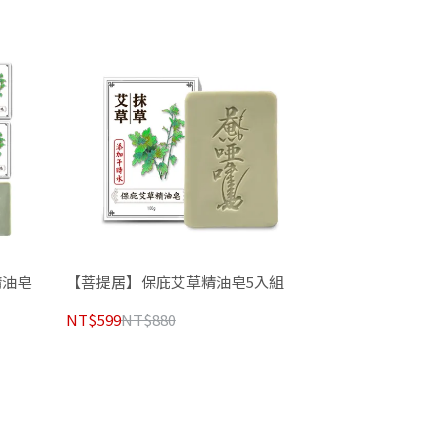
精油皂
【菩提居】保庇艾草精油皂5入組
NT$599
NT$880