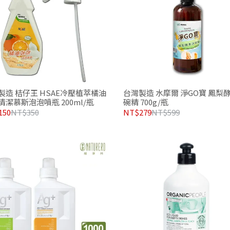
製造 桔仔王 HSAE冷壓植萃橘油
台灣製造 水摩爾 淨GO寶 鳳梨酵
清潔慕斯泡泡噴瓶 200ml/瓶
碗精 700g/瓶
150
NT$350
NT$279
NT$599