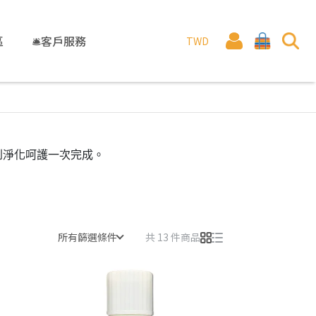
區
🛎️客戶服務
TWD
到淨化呵護一次完成。
所有篩選條件
共 13 件商品