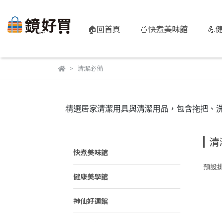
🏠回首頁
🍜快煮美味館
💪
清潔必備
精選居家清潔用具與清潔用品，包含拖把、
清
快煮美味館
預設
健康美學館
神仙好運館