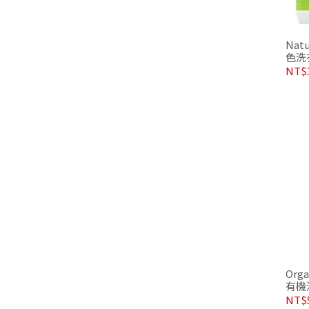
Nat
色洗
常) 
NT$
Org
有機
NT$