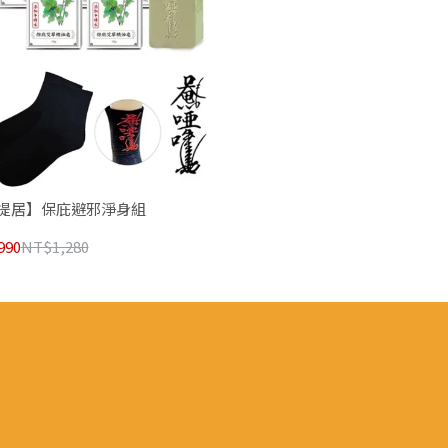
提居】保庇避邪淨身組
990
NT$1,280