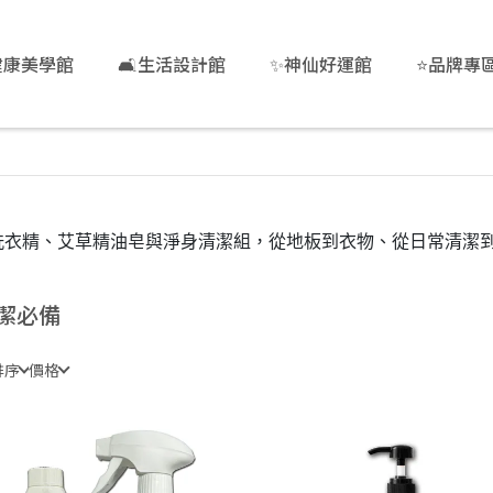
健康美學館
🛋️生活設計館
✨神仙好運館
⭐品牌專
洗衣精、艾草精油皂與淨身清潔組，從地板到衣物、從日常清潔
潔必備
排序
價格