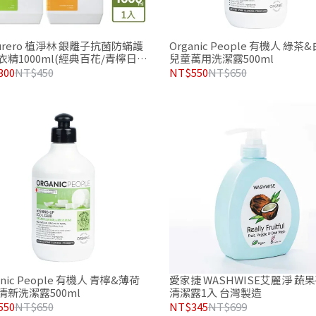
urero 植淨林 銀離子抗菌防蟎護
Organic People 有機人 綠茶
衣精1000ml(經典百花/青檸日
兒童萬用洗潔露500ml
任選
300
NT$450
NT$550
NT$650
anic People 有機人 青檸&薄荷
愛家捷 WASHWISE艾麗淨 蔬
清新洗潔露500ml
清潔露1入 台灣製造
550
NT$650
NT$345
NT$699