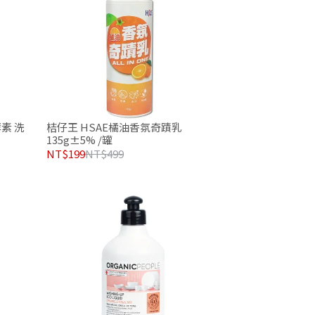
素 洗
桔仔王 HSAE橘油香氛奇蹟乳
135g±5% /罐
NT$199
NT$499