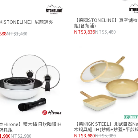
【德國STONELINE】真空儲物
國STONELINE】尼龍鏟夾
組(含幫浦)
NT$3,836
NT$5,480
888
NT$1,480
【美國GK STEEL】北歐自然Na
本Hirone】積木鍋 日炊陶鑽IH
木鍋具組-IH(炒鍋+炒蓋+平煎
鍋具組
排鍋)
NT$3,680
NT$5,980
,980
NT$2,980