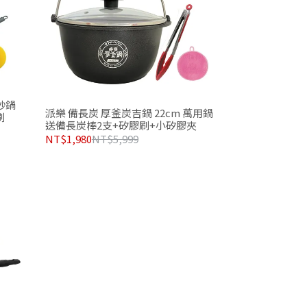
炒鍋
派樂 備長炭 厚釜炭吉鍋 22cm 萬用鍋
刷
送備長炭棒2支+矽膠刷+小矽膠夾
NT$1,980
NT$5,999