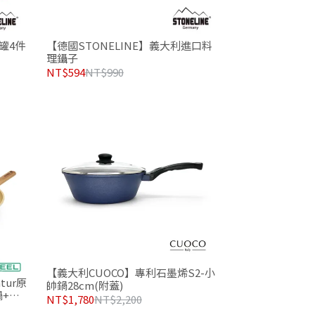
【德國STONELINE】義大利進口料
罐4件
理鑷子
NT$594
NT$990
【義大利CUOCO】專利石墨烯S2-小
tur原
帥鍋28cm(附蓋)
鍋+牛
NT$1,780
NT$2,200