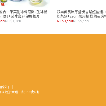
五合一果菜刨冰料理機 (刨冰機
派樂備長炭厚釜炭吉鍋超值組-3
榨汁器1+製冰盒3+保鮮蓋3)
炒菜鍋+22cm萬用鍋 送備長炭
599
NT$1,380
NT$3,990
NT$5,999
日除外)
區堤頂大道一段365號1樓