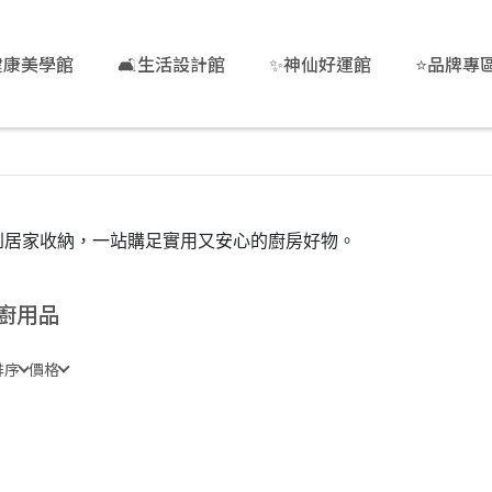
健康美學館
🛋️生活設計館
✨神仙好運館
⭐品牌專
到居家收納，一站購足實用又安心的廚房好物。
廚用品
排序
價格