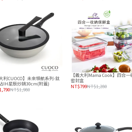
【義大利Mama Cook】四合一
大利CUOCO】未來領航系列-鈦
密封盒
沾IH星辰炒鍋30cm(附蓋)
NT$799
NT$1,280
,790
NT$1,980