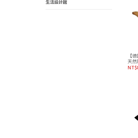
生活設計館
【德
天然
NT$8