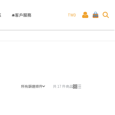
區
🛎️客戶服務
TWD
所有篩選條件
共 17 件商品