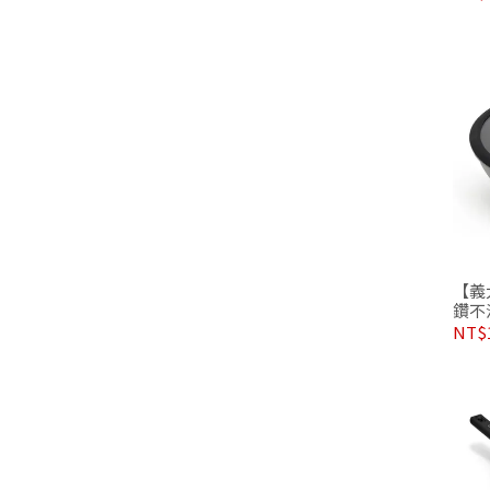
【義
鑽不
NT$1