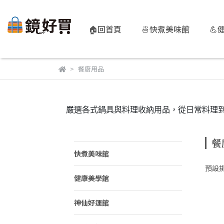
🏠回首頁
🍜快煮美味館
💪
餐廚用品
嚴選各式鍋具與料理收納用品，從日常料理
餐
快煮美味館
預設
健康美學館
神仙好運館