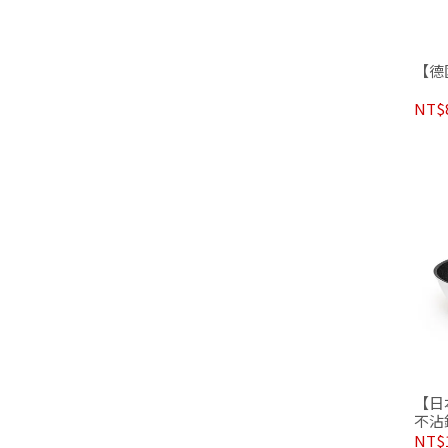
【德
NT$
【日
不沾
NT$1