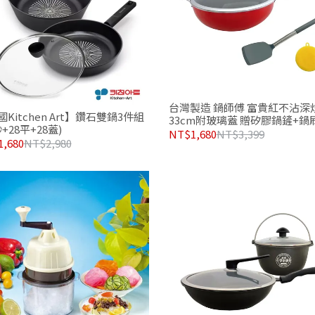
台灣製造 鍋師傅 富貴紅不沾深
Kitchen Art】鑽石雙鍋3件組
33cm附玻璃蓋 贈矽膠鍋鏟+鍋
炒+28平+28蓋)
NT$1,680
NT$3,399
,680
NT$2,980