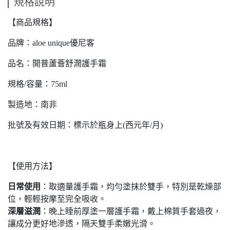
規格說明
【商品規格】
品牌：aloe unique優尼客
品名：開普蘆薈舒潤護手霜
規格/容量：75ml
製造地：南非
批號及有效日期：標示於瓶身上(西元年/月)
【使用方法】
日常使用
：取適量護手霜，均勻塗抹於雙手，特別是乾燥部
位，輕輕按摩至完全吸收。
深層滋潤
：晚上睡前厚塗一層護手霜，戴上棉質手套過夜，
讓成分更好地滲透，隔天雙手柔嫩光滑。