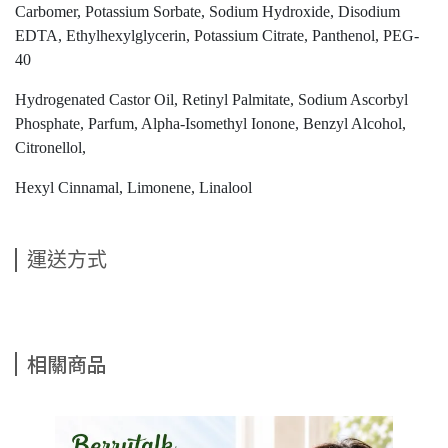
Carbomer, Potassium Sorbate, Sodium Hydroxide, Disodium
EDTA, Ethylhexylglycerin, Potassium Citrate, Panthenol, PEG-
40
Hydrogenated Castor Oil, Retinyl Palmitate, Sodium Ascorbyl
Phosphate, Parfum, Alpha-Isomethyl Ionone, Benzyl Alcohol,
Citronellol,
Hexyl Cinnamal, Limonene, Linalool
運送方式
相關商品