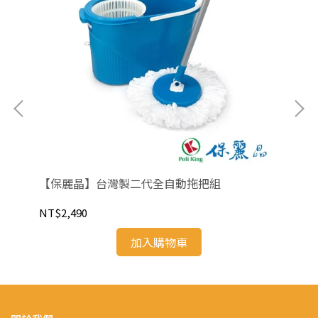
組-
【保麗晶】台灣製二代全自動拖把組
【
湯鍋
NT$2,490
NT
加入購物車