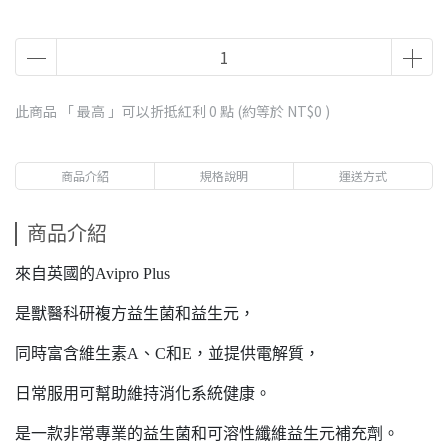
此商品 「 最高 」可以折抵紅利
0
點 (約等於
NT$0
)
商品介紹
規格說明
運送方式
商品介紹
來自英國的Avipro Plus
是獸醫科研複方益生菌和益生元，
同時富含維生素A、C和E，並提供電解質，
日常服用可幫助維持消化系統健康。
是一款非常專業的益生菌和可溶性纖維益生元補充劑。