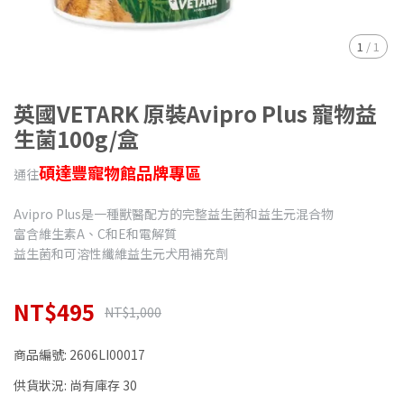
1
/
1
英國VETARK 原裝Avipro Plus 寵物益
生菌100g/盒
碩達豐寵物館品牌專區
通往
Avipro Plus是一種獸醫配方的完整益生菌和益生元混合物
富含維生素A、C和E和電解質
益生菌和可溶性纖維益生元犬用補充劑
NT$495
NT$1,000
商品編號:
2606LI00017
供貨狀況:
尚有庫存 30