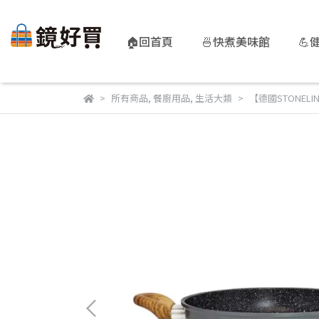
🏠回首頁
🍜快煮美味館
💪
所有商品
,
餐廚用品
,
生活大類
【德國STONEL