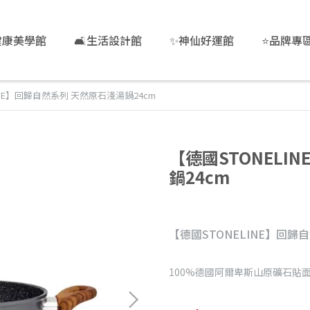
健康美學館
🛋️生活設計館
✨神仙好運館
⭐品牌專
INE】回歸自然系列 天然原石淺湯鍋24cm
【德國STONELI
鍋24cm
【德國STONELINE】回歸
100%德國阿爾卑斯山原礦石貼