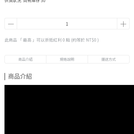
供貨狀況:
尚有庫存 30
此商品 「 最高 」可以折抵紅利
0
點 (約等於
NT$0
)
商品介紹
規格說明
運送方式
商品介紹