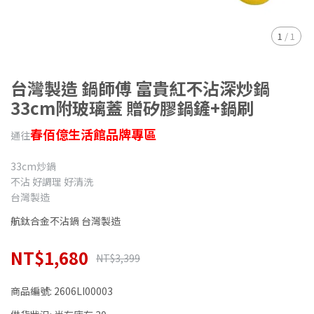
1
/
1
台灣製造 鍋師傅 富貴紅不沾深炒鍋
33cm附玻璃蓋 贈矽膠鍋鏟+鍋刷
春佰億生活館品牌專區
通往
33cm炒鍋
不沾 好調理 好清洗
台灣製造
航鈦合金不沾鍋 台灣製造
NT$1,680
NT$3,399
商品編號:
2606LI00003