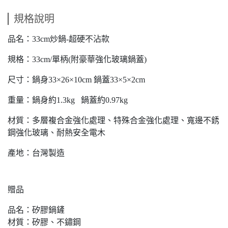
規格說明
品名：33cm炒鍋-超硬不沾款
規格：33cm/單柄(附豪華強化玻璃鍋蓋)
尺寸：鍋身33×26×10cm 鍋蓋33×5×2cm
重量：鍋身約1.3kg 鍋蓋約0.97kg
材質：多層複合金強化處理、特殊合金強化處理、寬邊不銹
鋼強化玻璃、耐熱安全電木
產地：台灣製造
贈品
品名：矽膠鍋鏟
材質：矽膠、不鏽鋼