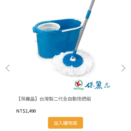
組-
【保麗晶】台灣製二代全自動拖把組
【
湯鍋
NT$2,490
NT
加入購物車