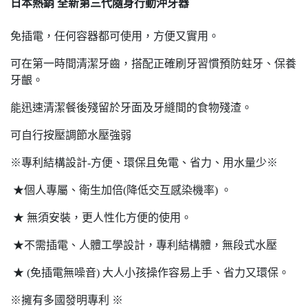
日本熱銷 全新第三代隨身行動沖牙器
免插電，任何容器都可使用，方便又實用。
可在第一時間清潔牙齒，搭配正確刷牙習慣預防蛀牙、保養
牙齦。
能迅速清潔餐後殘留於牙面及牙縫間的食物殘渣。
可自行按壓調節水壓強弱
※專利結構設計-方便、環保且免電、省力、用水量少※
★個人專屬、衛生加倍(降低交互感染機率) 。
★ 無須安裝，更人性化方便的使用。
★不需插電、人體工學設計，專利結構體，無段式水壓
★ (免插電無噪音) 大人小孩操作容易上手、省力又環保。
※擁有多國發明專利 ※