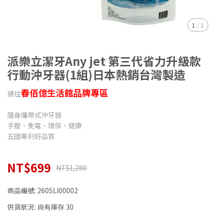
1
/
1
派樂立潔牙Any jet 第三代省力升級款
行動沖牙器(1組)日本熱銷台灣製造
春佰億生活館品牌專區
通往
隨身攜帶式沖牙器
手壓、免電、環保、健康
五國專利好品質
NT$699
NT$1,280
商品編號:
2605LI00002
供貨狀況:
尚有庫存 30