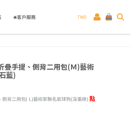
區
🛎️客戶服務
TWD
EN折疊手提、側背二用包(Ｍ)藝術
石藍)
點
提、側背二用包( L)藝術家聯名氣球狗(深墨綠)