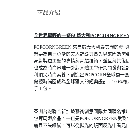
商品介紹
全世界最輕的一條包 義大利POPCORNGREE
POPCORNGREEN 來自於義大利最美麗的
想要為自己心愛的夫人舒緩其長久以來因為需
身對製包工藝的專精與高超技術，並且與其復健
也成為時尚界唯一針對人體工學研究開發與設
利頂尖時尚素養，創造出POPCORN全球獨
傲視時尚圈成為全球獨大的經典設計，100%
手工包。
亞洲台灣聯合新加坡藝術創意團隊共同聯名推出『BU
包等周邊產品。一直是POPCORNGREE
麗且不失細膩，可以從拋光的鏡面反光中看見自