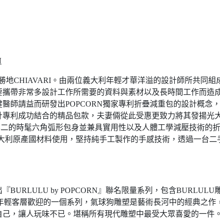
N
渡假勝地CHIAVARI。由兩位義大利年輕才華洋溢的設計師所共同
要攜帶非常多設計工作所需要的資料與素材以及長時間工作而造
醫師請益而研發出POPCORN獨家專利折疊減重包的設計概念
計專利成功結合的精品包款，夫妻倆從此受惠更致力將其發揚光
一無二的時髦六角弧形包身並兼具實用性以及人體工學減壓技術的
義大利原產國材料使用，堅持純手工製作的手感技術，透過一台
RLULU by POPCORN』聯名限量系列，包含BURLUL
N受到年輕客層歡迎的一個系列，氣球狗雕塑是藝術長河中的經典之
己，讓人玩味不已。堪稱所有現代雕塑中最受大眾喜愛的一件。