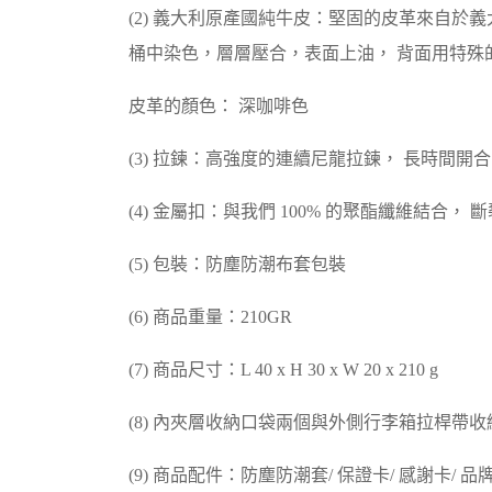
(2) 義大利原產國純牛皮：堅固的皮革來自於
桶中染色，層層壓合，表面上油， 背面用特殊的
皮革的顏色： 深咖啡色
(3) 拉鍊：高強度的連續尼龍拉鍊， 長時間開
(4) 金屬扣：與我們 100% 的聚酯纖維結合， 斷裂
(5) 包裝：防塵防潮布套包裝
(6) 商品重量：210GR
(7) 商品尺寸：L 40 x H 30 x W 20 x 210 g
(8) 內夾層收納口袋兩個與外側行李箱拉桿帶收
(9) 商品配件：防塵防潮套/ 保證卡/ 感謝卡/ 品