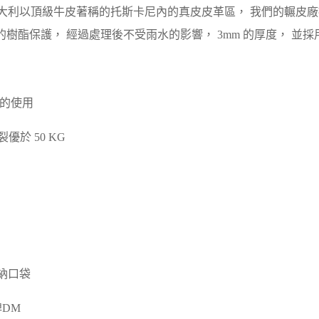
義大利以頂級牛皮著稱的托斯卡尼內的真皮皮革區， 我們的輾皮廠
樹酯保護， 經過處理後不受雨水的影響， 3mm 的厚度， 並
合的使用
優於 50 KG
納口袋
牌DM