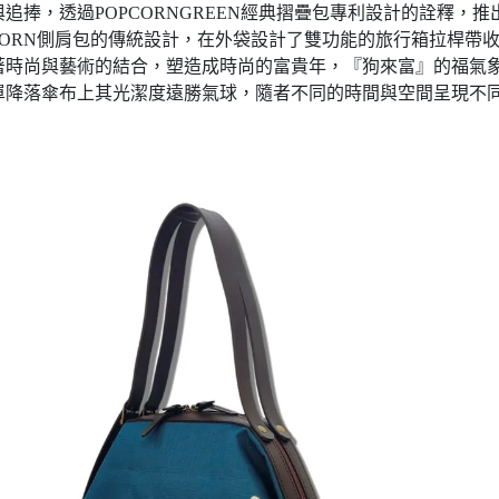
追捧，透過POPCORNGREEN經典摺疊包專利設計的詮釋，
CORN側肩包的傳統設計，在外袋設計了雙功能的旅行箱拉桿帶
著時尚與藝術的結合，塑造成時尚的富貴年，『狗來富』的福氣象
單降落傘布上其光潔度遠勝氣球，隨者不同的時間與空間呈現不