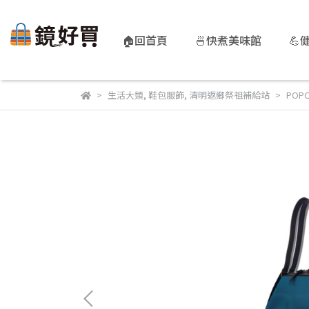
🏠回首頁
🍜快煮美味館
💪
生活大類
,
鞋包服飾
,
清明返鄉祭祖補給站
POP