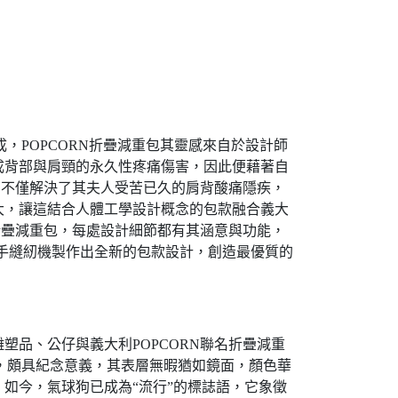
組成，POPCORN折疊減重包其靈感來自於設計師
成背部與肩頸的永久性疼痛傷害，因此便藉著自
，不僅解決了其夫人受苦已久的肩背酸痛隱疾，
大，讓這結合人體工學設計概念的包款融合義大
折疊減重包，每處設計細節都有其涵意與功能，
二手縫紉機製作出全新的包款設計，創造最優質的
U雕塑品、公仔與義大利POPCORN聯名折疊減重
作，頗具紀念意義，其表層無暇猶如鏡面，顏色華
如今，氣球狗已成為“流行”的標誌語，它象徵