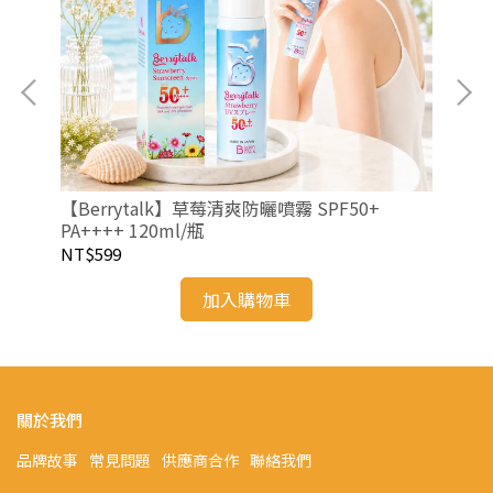
【Berrytalk】草莓清爽防曬噴霧 SPF50+
【B
PA++++ 120ml/瓶
Lon
NT$599
NT
加入購物車
關於我們
品牌故事
常見問題
供應商合作
聯絡我們