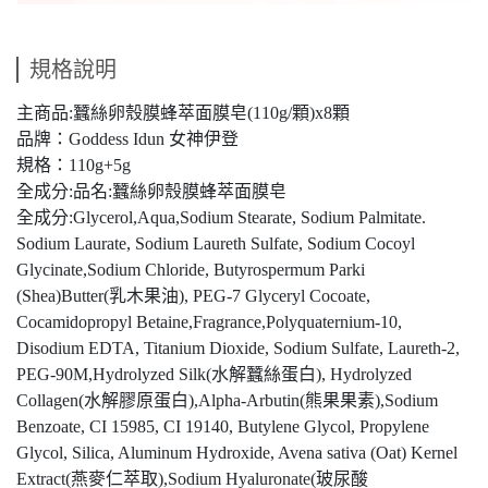
規格說明
主商品:蠶絲卵殼膜蜂萃面膜皂(110g/顆)x8顆
品牌：Goddess Idun 女神伊登
規格：110g+5g
全成分:品名:蠶絲卵殼膜蜂萃面膜皂
全成分:Glycerol,Aqua,Sodium Stearate, Sodium Palmitate.
Sodium Laurate, Sodium Laureth Sulfate, Sodium Cocoyl
Glycinate,Sodium Chloride, Butyrospermum Parki
(Shea)Butter(乳木果油), PEG-7 Glyceryl Cocoate,
Cocamidopropyl Betaine,Fragrance,Polyquaternium-10,
Disodium EDTA, Titanium Dioxide, Sodium Sulfate, Laureth-2,
PEG-90M,Hydrolyzed Silk(水解蠶絲蛋白), Hydrolyzed
Collagen(水解膠原蛋白),Alpha-Arbutin(熊果果素),Sodium
Benzoate, CI 15985, CI 19140, Butylene Glycol, Propylene
Glycol, Silica, Aluminum Hydroxide, Avena sativa (Oat) Kernel
Extract(燕麥仁萃取),Sodium Hyaluronate(玻尿酸