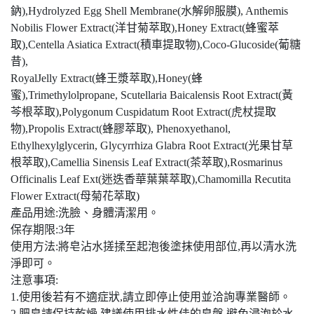
鈉),Hydrolyzed Egg Shell Membrane(水解卵服膜), Anthemis
Nobilis Flower Extract(洋甘菊萃取),Honey Extract(蜂蜜萃
取),Centella Asiatica Extract(積車提取物),Coco-Glucoside(葡糖
昔),
RoyalJelly Extract(蜂王漿萃取),Honey(蜂
蜜),Trimethylolpropane, Scutellaria Baicalensis Root Extract(黃
芩根萃取),Polygonum Cuspidatum Root Extract(虎杖提取
物),Propolis Extract(蜂膠萃取), Phenoxyethanol,
Ethylhexylglycerin, Glycyrrhiza Glabra Root Extract(光果甘草
根萃取),Camellia Sinensis Leaf Extract(茶萃取),Rosmarinus
Officinalis Leaf Ext(迷迭香華葉葉萃取),Chamomilla Recutita
Flower Extract(母菊花萃取)
產品用途:洗臉、身體清潔用。
保存期限:3年
使用方法:將皂沾水搓揉至起泡後塗抹使用部位,再以清水洗
淨即可。
注意事項:
1.使用後若有不適症狀,請立即停止使用並洽詢專業醫師。
2.肥皂請保持乾燥,建議使用排水性佳的皂盤,避免浸泡於水