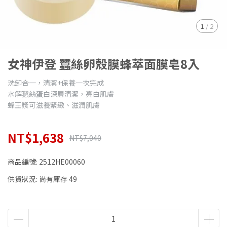
1
/
2
女神伊登 蠶絲卵殼膜蜂萃面膜皂8入
洗卸合一，清潔+保養一次完成
水解蠶絲蛋白深層清潔，亮白肌膚
蜂王漿可滋養緊緻、滋潤肌膚
NT$1,638
NT$7,040
商品編號:
2512HE00060
供貨狀況:
尚有庫存 49