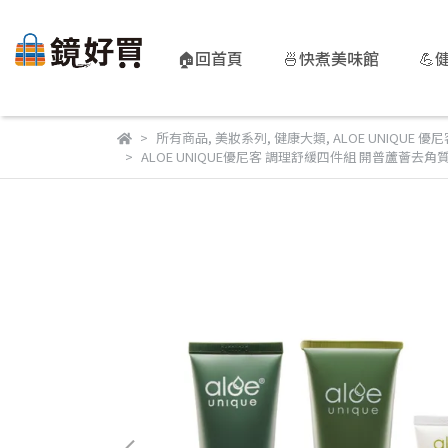
🏠回首頁
🍜快煮美味館
💪
所有商品
,
美妝系列
,
健康大類
,
ALOE UNIQUE 優
ALOE UNIQUE優尼客 調理舒緩四件組 開普蘆薈去角質面