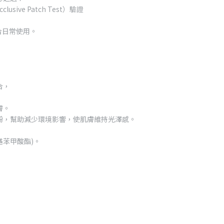
sive Patch Test）驗證
適合日常使用。
合，
膚。
酚，幫助減少環境影響，使肌膚維持光澤感。
基苯甲酸酯)。