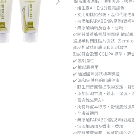
保留肌膚油脂，洗後潔淨、透亮
•維生素A、E成分提亮膚色
•使用胡桃揪殼粉，溫和代謝老
•無添加PARABEN防腐劑(對羥
•無添加酒精及香水、香精。
🌿開普蘆薈蜂蜜凝膠面膜 敏感
通過半封閉性貼片測試（Semi-occlu
產品對敏感肌膚溫和無刺激性。
測試符合歐盟 COLIPA 標準，
✔️ 無刺激性
✔️ 敏感肌適用
✔️ 通過國際測試標準驗證
✔️ 溫和守護您的肌膚健康
•野生開普蘆薈提取物安定、舒
•添加保濕甘油，鎖水、保濕、
•富含維生素A。
•獨特蜂蜜萃取液，舒緩疲勞肌
•全膚質適用
•無添加PARABEN防腐劑(對羥
•無添加酒精及香水、香精。
🌿開普蘆薈苦膠—敏感肌膚的安