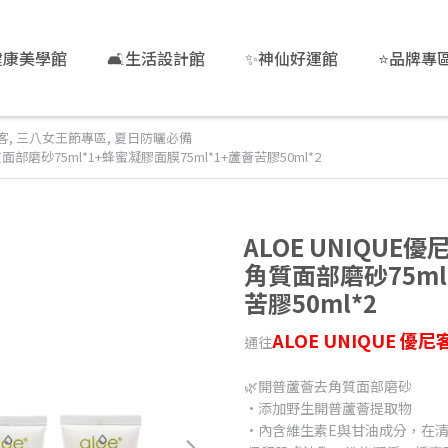
健康美學館
🛋️生活設計館
✨神仙好運館
⭐品牌專
尼客
,
三八女王節專區
,
夏日防曬必備
部磨砂75ml*1+蜂蜜凝膠面膜75ml*1+蘆薈苦膠50ml*2
ALOE UNIQU
角質面部磨砂75ml
苦膠50ml*2
ALOE UNIQUE 優
通往
🌿開普蘆薈去角質面部磨砂
•添加野生開普蘆薈提取物
•內含維生素E與甘油成分，在