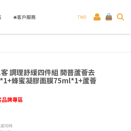
區
🛎️客戶服務
TWD
E優尼客 調理舒緩四件組 開普蘆薈去
*1+蜂蜜凝膠面膜75ml*1+蘆薈
尼客品牌專區
清潔同時