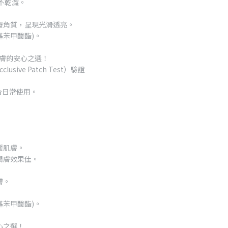
不乾澀。
廢角質，呈現光滑透亮。
基苯甲酸酯)。
肌膚的安心之選！
sive Patch Test）驗證
適合日常使用。
緩肌膚。
潤膚效果佳。
膚。
基苯甲酸酯)。
心之選！