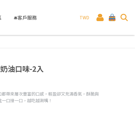
區
🛎️客戶服務
TWD
鹹奶油口味-2入
口都帶來層次豐富的口感，輕盈卻又充滿香氣，酥脆與
住一口接一口，越吃越涮嘴！