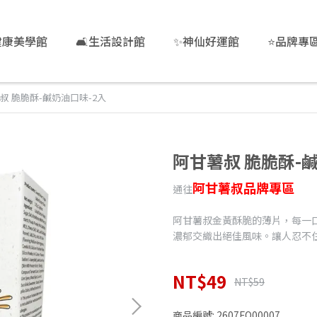
健康美學館
🛋️生活設計館
✨神仙好運館
⭐品牌專
叔 脆脆酥-鹹奶油口味-2入
阿甘薯叔 脆脆酥-
阿甘薯叔品牌專區
通往
阿甘薯叔金黃酥脆的薄片，每一
濃郁交織出絕佳風味。讓人忍不
NT$49
NT$59
商品編號:
2607FO00007