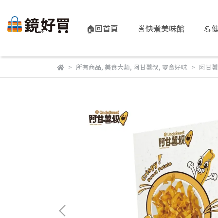
🏠回首頁
🍜快煮美味館
💪
所有商品
,
美食大類
,
阿甘薯叔
,
零食好味
阿甘薯