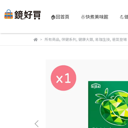
🏠回首頁
🍜快煮美味館
💪
所有商品
,
保健系列
,
健康大類
,
易珈生技
,
爸氣登場