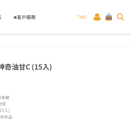
區
🛎️客戶服務
TWD
奇油甘C (15入)
春美麗
物質
5入]
多食無益