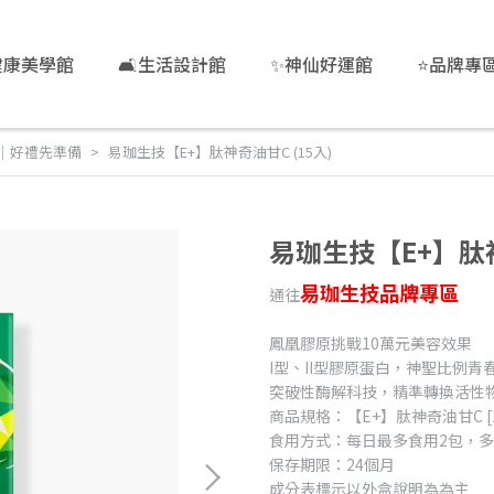
健康美學館
🛋️生活設計館
✨神仙好運館
⭐品牌專
｜好禮先準備
易珈生技【E+】肽神奇油甘C (15入)
易珈生技【E+】肽神
易珈生技品牌專區
通往
鳳凰膠原挑戰10萬元美容效果
I型、II型膠原蛋白，神聖比例青
突破性酶解科技，精準轉換活性
商品規格：【E+】肽神奇油甘C [1
食用方式：每日最多食用2包，
保存期限：24個月
成分表標示以外盒說明為為主