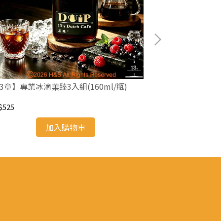
3章】專業冰滴菓臻3入組(160ml/瓶)
【13章】專業冰滴
$525
NT$945
加入購物車