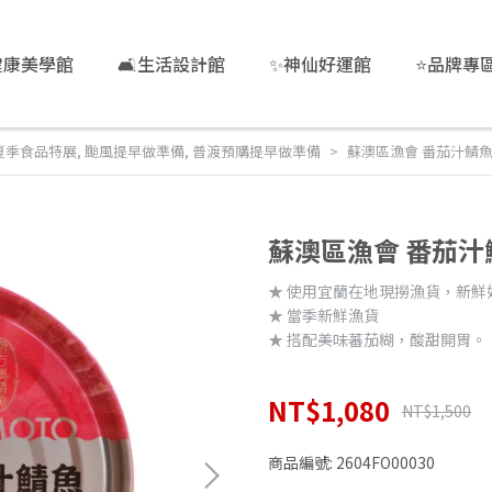
健康美學館
🛋️生活設計館
✨神仙好運館
⭐品牌專
夏季食品特展
,
颱風提早做準備
,
普渡預購提早做準備
蘇澳區漁會 番茄汁鯖魚
蘇澳區漁會 番茄汁
★ 使用宜蘭在地現撈漁貨，新鮮
★ 當季新鮮漁貨
★ 搭配美味蕃茄糊，酸甜開胃。
NT$1,080
NT$1,500
商品編號:
2604FO00030