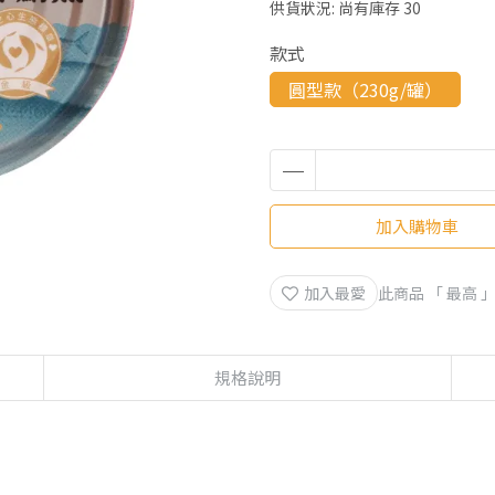
供貨狀況:
尚有庫存 30
款式
圓型款（230g/罐）
加入購物車
加入最愛
此商品 「 最高
規格說明