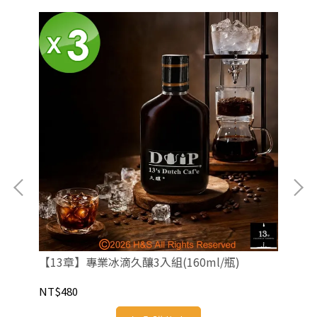
【13章】專業冰滴久釀3入組(160ml/瓶)
【1
NT$480
NT