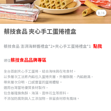
1
/
6
蔡技食品 夾心手工蛋捲禮盒
點我
蔡技食品 澎湃海鮮醬禮盒*2+夾心手工蛋捲禮盒*1
蔡技食品品牌專區
通往
全台首創夾心手工蛋捲，結合海味與在地食材，
以多層次工法將內餡包入蛋捲夾層，外層酥脆、內餡飽滿，
帶來層次分明、口感豐富的蛋捲體驗。
選用台灣當地優質食材製作，
包含基隆旗魚酥、海藻、雲林花生等原料，
不添加防腐劑與人工添加物，保留食材原有風味。