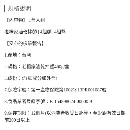
規格說明
【內容物】 1盒入組
老楊家滷乾拌麵 | 4組麵+4組醬
【安心的檢驗報告】
1.產地：台灣
2.規格：老楊家滷乾拌麵460g/盒
3.成份：(詳細成分如外盒)
7.保險字號：第一產物保險第1002字13PR001087號
8.食品業者登錄字號：B-154898024-00000-9
9.保存期限：12個月(以消費者收受日起算，至少距有效日期
前200日以上