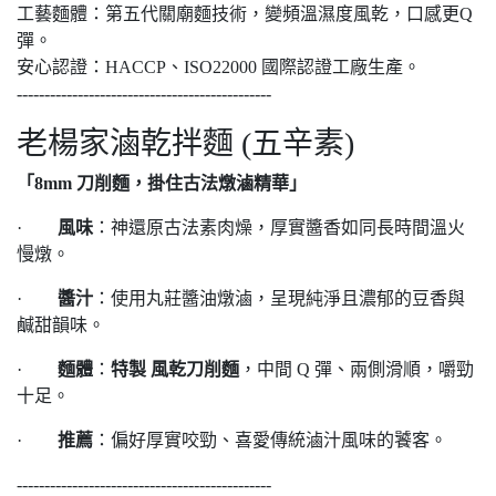
工藝麵體：第五代關廟麵技術，變頻溫濕度風乾，口感更Q
彈。
安心認證：HACCP、ISO22000 國際認證工廠生產。
----------------------------------------------
老楊家滷乾拌麵 (五辛素)
「8mm 刀削麵，掛住古法燉滷精華」
·
風味
：神還原古法素肉燥，厚實醬香如同長時間溫火
慢燉。
·
醬汁
：使用丸莊醬油燉滷，呈現純淨且濃郁的豆香與
鹹甜韻味。
·
麵體
：
特製 風乾刀削麵
，中間 Q 彈、兩側滑順，嚼勁
十足。
·
推薦
：偏好厚實咬勁、喜愛傳統滷汁風味的饕客。
----------------------------------------------