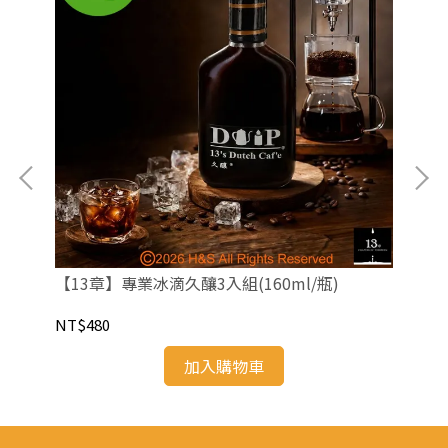
【13章】專業冰滴久釀3入組(160ml/瓶)
【1
NT$480
NT
加入購物車