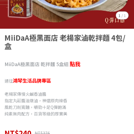
1
/
1
MiiDaA極黑面店 老楊家滷乾拌麵 4包/
盒
點我
MiiDaA極黑面店 乾拌麵 5盒組
鴻琴生活品牌專區
通往
老楊家傳慢火鹹香滷醬
指定丸莊醬油燉滷，神還原肉燥香
風乾刀削寬麵，嚼勁十足Q彈飽滿
純素無肉配方，百貨等級的厚實美
NT$240
NT$376