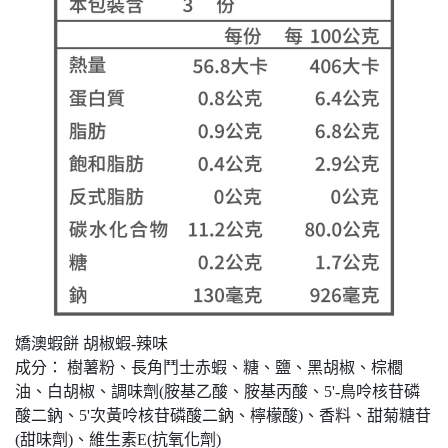
嬌澳蝦餅 胡椒蝦-辣味
成分： 樹薯粉、長角鬥士赤蝦、糖、鹽、黑胡椒、棕櫚
油、白胡椒、調味劑(胺基乙酸、胺基丙酸、5'-鳥呤核苷磷
酸二鈉、5'次黃呤核苷磷酸二鈉、檸檬酸)、香料、甜菊糖苷
(甜味劑)、維生素E(抗氧化劑)