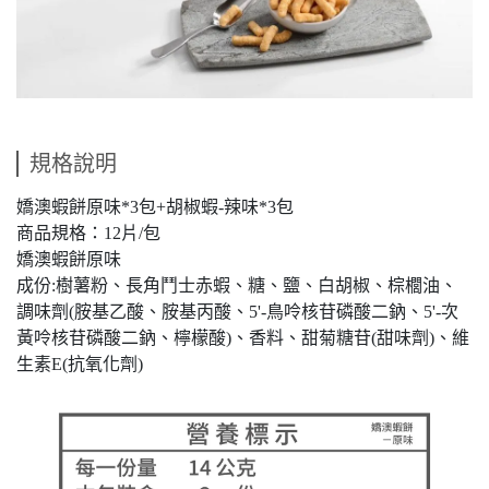
規格說明
嬌澳蝦餅原味*3包+胡椒蝦-辣味*3包
商品規格：12片/包
嬌澳蝦餅原味
成份:樹薯粉、長角鬥士赤蝦、糖、鹽、白胡椒、棕櫚油、
調味劑(胺基乙酸、胺基丙酸、5'-鳥呤核苷磷酸二鈉、5'-次
黃呤核苷磷酸二鈉、檸檬酸)、香料、甜菊糖苷(甜味劑)、維
生素E(抗氧化劑)