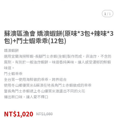
1
/
1
蘇澳區漁會 嬌澳蝦餅(原味*3包+辣味*3
包)+鬥士蝦乖乖(12包)
嬌澳蝦餅
選用宜蘭海撈鮮蝦-長腳鬥士赤蝦(全蝦)製作而成，非油炸，不含防
腐劑，有別於一般油炸蝦餅，味道香純美味，讓人感受濃郁的鮮蝦
味道。
鬥士蝦乖乖
全台第一使用海鮮做的乖乖，跨界結合
使用冬山鄉優質米&蘇澳在地長角鬥士赤蝦做成的乖乖
當長角鬥士赤蝦遇上冬山優質米激盪出不同的火花
繃出新口味，讓人愛不釋口
NT$1,020
NT$1,080