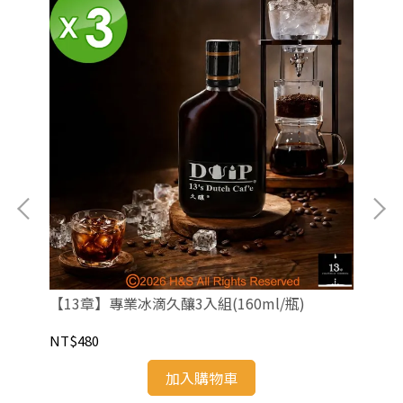
【13章】專業冰滴久釀3入組(160ml/瓶)
【1
NT$480
NT
加入購物車