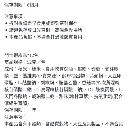
保存期限：6個月
注意事項：
✦ 拆封後請盡早食用或即刻密封保存
✦ 請避免存放日光直射、高溫潮溼場所
✦ 本產品含蝦，不適合其過敏體質食用
鬥士蝦乖乖*12包
商品規格：52克／包
成份：稉米、糙米、食用軟質棕油、蝦粉、砂糖、麥芽糊
精、鹽、纖維素(小麥來源)、酵母抽出物、蒜頭粉、大豆卵
磷脂、L-麩酸鈉、胡椒粉、胺基乙酸、香菇精(5'-次黃嘌呤
核苷磷酸二鈉、5'-鳥嘌呤核苷磷酸二鈉)、DL-胺機丙酸、L-
天門冬酸鈉、琥珀酸二鈉、甜味劑(甘草萃)、抗氧化劑(混合
濃縮生育醇)
保存期限：一年
注意事項：
本產品含有甲殼類、含麩質穀物、大豆及其製品，不適合其