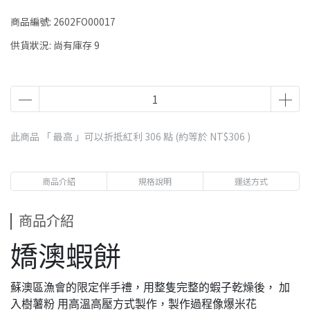
商品編號:
2602FO00017
供貨狀況:
尚有庫存 9
此商品 「 最高 」可以折抵紅利
306
點 (約等於
NT$306
)
商品介紹
規格說明
運送方式
商品介紹
嬌澳蝦餅
蘇澳區漁會的限定伴手禮，用整隻完整的蝦子乾燥後， 加
入樹薯粉 用高溫高壓方式製作，製作過程像爆米花