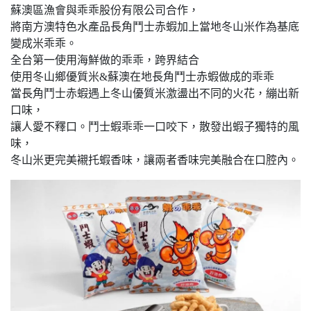
蘇澳區漁會與乖乖股份有限公司合作，
將南方澳特色水產品長角鬥士赤蝦加上當地冬山米作為基底
變成米乖乖。
全台第一使用海鮮做的乖乖，跨界結合
使用冬山鄉優質米&蘇澳在地長角鬥士赤蝦做成的乖乖
當長角鬥士赤蝦遇上冬山優質米激盪出不同的火花，繃出新
口味，
讓人愛不釋口。鬥士蝦乖乖一口咬下，散發出蝦子獨特的風
味，
冬山米更完美襯托蝦香味，讓兩者香味完美融合在口腔內。