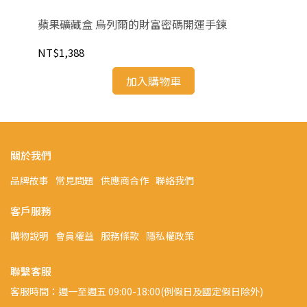
蘋果礦藏盒 烏列爾的財富密碼開運手鍊
【
精6
NT$1,388
NT
加入購物車
關於我們
品牌故事
常見問題
供應商合作
聯絡我們
客戶服務
購物說明
會員權益
服務條款
隱私權政策
聯繫客服
客服時間：週一至週五 09:00-18:00(例假日及國定假日除外)