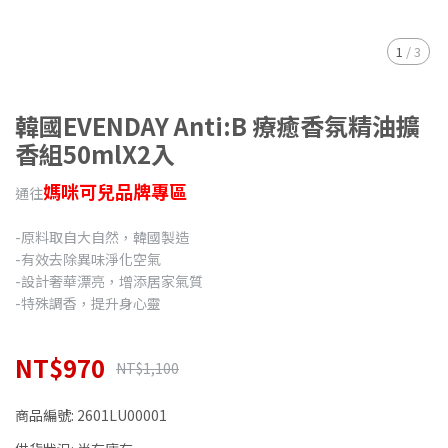
1
/
3
韓國EVENDAY Anti:B 療癒香氛精油擴
香組50mlX2入
媽咪可兒品牌專區
通往
-原料取自大自然，韓國製造
-有效去除異味淨化空氣
-設計奢華漂亮，增添居家氣質
-特殊調香，提升身心靈
NT$970
NT$1,100
商品編號:
2601LU00001