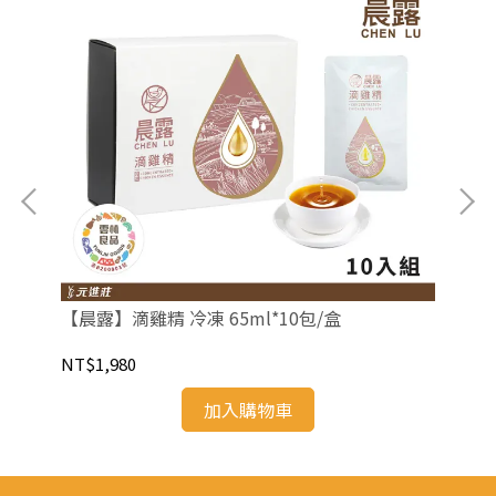
NT
【晨露】滴雞精 冷凍 65ml*10包/盒
NT$1,980
加入購物車