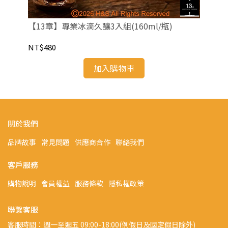
【13章】專業冰滴久釀3入組(160ml/瓶)
【1
NT$480
NT
加入購物車
關於我們
品牌故事
常見問題
供應商合作
聯絡我們
客戶服務
購物說明
會員權益
服務條款
隱私權政策
聯繫客服
客服時間：週一至週五 09:00-18:00(例假日及國定假日除外)