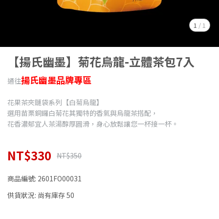
1
/
1
【揚氏幽墨】菊花烏龍-立體茶包7入
揚氏幽墨品牌專區
通往
花果茶夾鏈袋系列【白菊烏龍】
選用苗栗銅鑼白菊花其獨特的香氣與烏龍茶搭配，
花香濃郁宜人茶湯醇厚圓滑，身心放鬆讓您一杯接一杯。
NT$330
NT$350
商品編號:
2601FO00031
供貨狀況:
尚有庫存 50