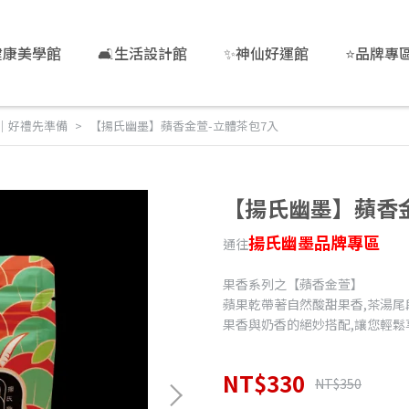
健康美學館
🛋️生活設計館
✨神仙好運館
⭐品牌專
｜好禮先準備
【揚氏幽墨】蘋香金萱-立體茶包7入
【揚氏幽墨】蘋香金
揚氏幽墨品牌專區
通往
果香系列之【蘋香金萱】
蘋果乾帶著自然酸甜果香,茶湯
果香與奶香的絕妙搭配,讓您輕鬆
NT$330
NT$350