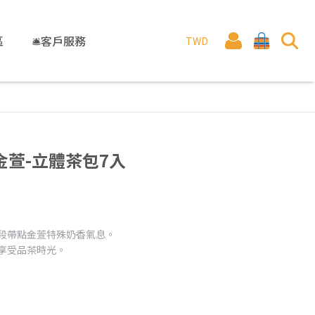
區
🛎️客戶服務
TWD
萱-立體茶包7入
尾段帶點金萱特殊奶香氣息。
享受品茶時光。