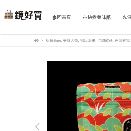
🏠回首頁
🍜快煮美味館
💪
所有商品
,
美食大類
,
揚氏幽墨
,
沖調飲品
,
爸氣登場