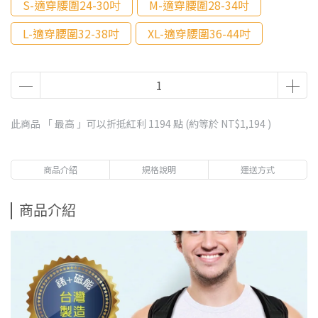
S-適穿腰圍24-30吋
M-適穿腰圍28-34吋
L-適穿腰圍32-38吋
XL-適穿腰圍36-44吋
此商品 「 最高 」可以折抵紅利
1194
點 (約等於
NT$1,194
)
商品介紹
規格說明
運送方式
商品介紹