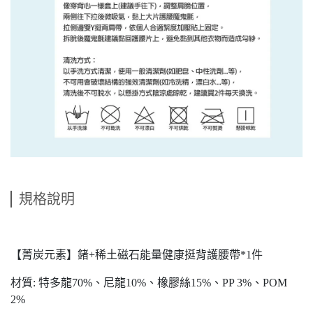
規格說明
【菁炭元素】鍺+稀土磁石能量健康挺背護腰帶*1件
材質: 特多龍70%、尼龍10%、橡膠絲15%、PP 3%、POM
2%