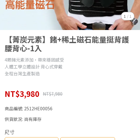
1
/
1
【菁炭元素】鍺+稀土磁石能量挺背護
腰背心-1入
4顆鍺元素添加，帶來穩固感受
人體工學立體設計 背心式穿戴
全程台灣生產製造
NT$3,980
NT$7,980
商品編號:
2512HE00056
供貨狀況:
尚有庫存
尺寸