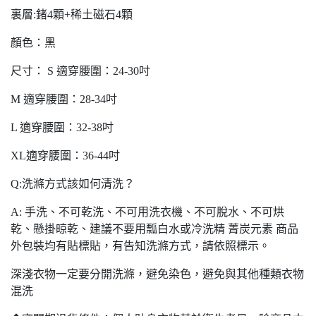
裏層:鍺4顆+稀土磁石4顆
顏色：黑
尺寸： S 適穿腰圍：24-30吋
M 適穿腰圍：28-34吋
L 適穿腰圍：32-38吋
XL適穿腰圍：36-44吋
Q:洗滌方式該如何清洗？
A: 手洗、不可乾洗、不可用洗衣機、不可脫水、不可烘
乾、懸掛晾乾、建議不要用瓢白水或冷洗精 菁炭元素 商品
外包裝均有貼標貼，有告知洗滌方式，請依照標示。
深淺衣物一定要分開洗滌，避免染色，避免與其他種類衣物
混洗