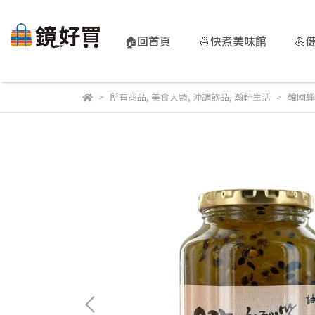
🏠回首頁
🍜快煮美味館
💪
所有商品
,
美食大類
,
沖調飲品
,
瀚軒生活
韓國蜂