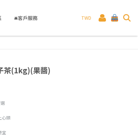
區
🛎️客戶服務
TWD
(1kg)(果醬)
首選
上心頭
便宜