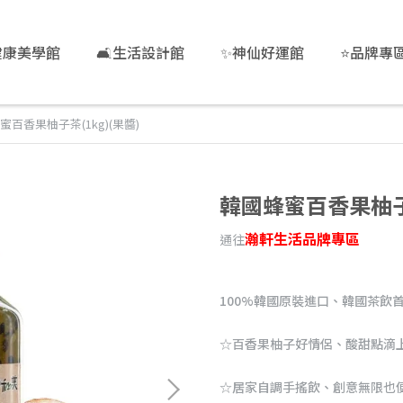
健康美學館
🛋️生活設計館
✨神仙好運館
⭐品牌專
蜜百香果柚子茶(1kg)(果醬)
韓國蜂蜜百香果柚子茶
瀚軒生活品牌專區
通往
100%韓國原裝進口、韓國茶飲
☆百香果柚子好情侶、酸甜點滴
☆居家自調手搖飲、創意無限也