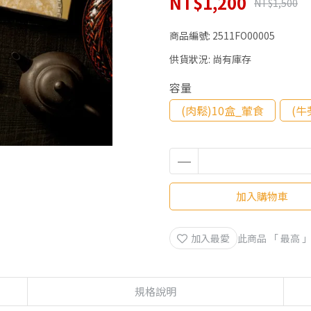
NT$1,200
NT$1,500
商品編號:
2511FO00005
供貨狀況:
尚有庫存
容量
(肉鬆)10盒_葷食
(牛
加入購物車
加入最愛
此商品 「 最高
規格說明