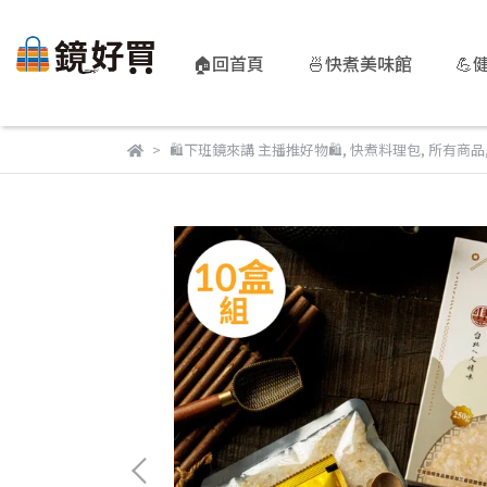
🏠回首頁
🍜快煮美味館
💪
🛍️下班鏡來講 主播推好物🛍️
,
快煮料理包
,
所有商品