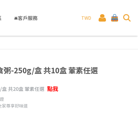
區
🛎️客戶服務
TWD
-250g/盒 共10盒 葷素任選
點我
/盒 共20盒 葷素任選
認證
全家尊享好味道