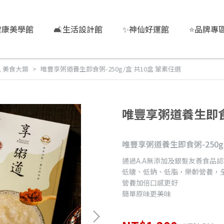
健康美學館
🛋️生活設計館
✨神仙好運館
⭐品牌專
,
美食大類
唯豐享粥道養生即食粥-250g/盒 共10盒 葷素任選
唯豐享粥道養生即食粥
唯豐享粥道養生即食粥-250g
通過A.A無添加及銀髮友善食品
低糖、低鈉、低脂，樂齡營養，
營養加倍口感更好
簡單原味更美味