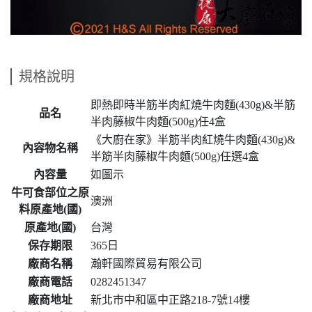
規格說明
即熱即時半筋半肉紅燒牛肉麵(430g)&半筋
品名
半肉藤椒牛肉麵(500g)任4盒
《大廚在家》半筋半肉紅燒牛肉麵(430g)&
內容物名稱
半筋半肉藤椒牛肉麵(500g)任選4盒
內容量
如圖示
牛可食部位之原
澳洲
料原產地(國)
原產地(國)
台灣
保存期限
365日
廠商名稱
瀚軒國際貿易有限公司
廠商電話
0282451347
廠商地址
新北市中和區中正路218-7號14樓