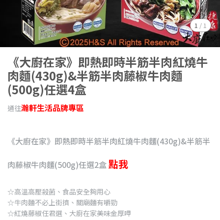
1
/
1
《大廚在家》即熱即時半筋半肉紅燒牛
肉麵(430g)&半筋半肉藤椒牛肉麵
(500g)任選4盒
瀚軒生活品牌專區
通往
《大廚在家》即熱即時半筋半肉紅燒牛肉麵(430g)&半筋半
點我
肉藤椒牛肉麵(500g)任選2盒
☆高溫高壓殺菌、食品安全夠用心
☆牛肉麵不必上街擠、關廟麵有嚼勁
☆紅燒藤椒任君選、大廚在家美味金厚呷