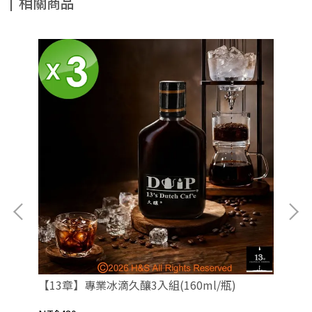
相關商品
【13章】專業冰滴久釀3入組(160ml/瓶)
【1