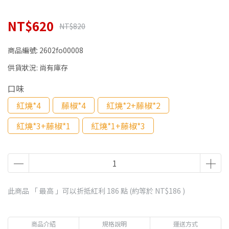
NT$620
NT$820
商品編號:
2602fo00008
供貨狀況:
尚有庫存
口味
紅燒*4
藤椒*4
紅燒*2+藤椒*2
紅燒*3+藤椒*1
紅燒*1+藤椒*3
此商品 「 最高 」可以折抵紅利
186
點 (約等於
NT$186
)
商品介紹
規格說明
運送方式